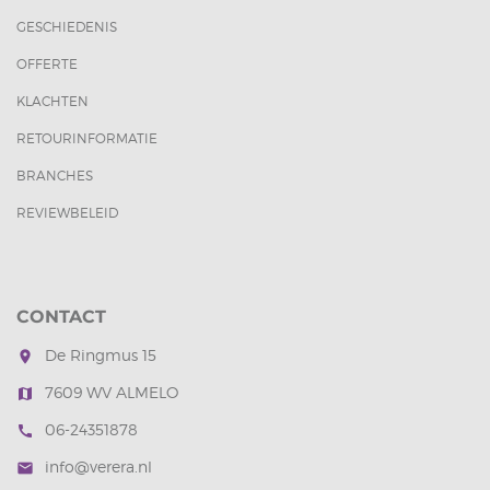
GESCHIEDENIS
OFFERTE
KLACHTEN
RETOURINFORMATIE
BRANCHES
REVIEWBELEID
CONTACT
De Ringmus 15
room
7609 WV ALMELO
map
06-24351878
call
info@verera.nl
mail