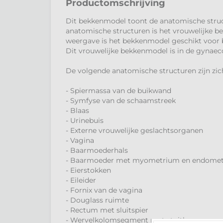
Productomschrijving
Dit bekkenmodel toont de anatomische struc
anatomische structuren is het vrouwelijke be
weergave is het bekkenmodel geschikt voor b
Dit vrouwelijke bekkenmodel is in de gynaeco
De volgende anatomische structuren zijn zic
- Spiermassa van de buikwand
- Symfyse van de schaamstreek
- Blaas
- Urinebuis
- Externe vrouwelijke geslachtsorganen
- Vagina
- Baarmoederhals
- Baarmoeder met myometrium en endome
- Eierstokken
- Eileider
- Fornix van de vagina
- Douglass ruimte
- Rectum met sluitspier
- Wervelkolomsegment met stuitbeen