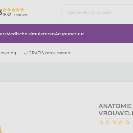
3
1832 reviews
ers
Medische simulatoren
Acupunctuur
levering
GRATIS retourneren
ANATOMIE
VROUWELI