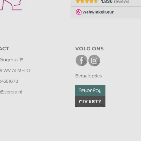
ACT
VOLG ONS
Ringmus 15
9 WV ALMELO
Betaalopties:
24351878
o@verera.nl