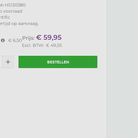
r:
HS130380
op voorraad
tific
ertijd op aanvraag.
€
59,95
Prijs:
€ 6,50
Excl. BTW:
€
49,55
BESTELLEN