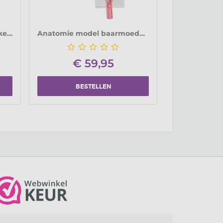
Anatomie poster vrouwelijke geslachtsorganen (Duits/Engels, papier, 50x70 cm) + ophangsysteem
Anatomie model baarmoeder (16x12x15 cm)
€
59,95
BESTELLEN