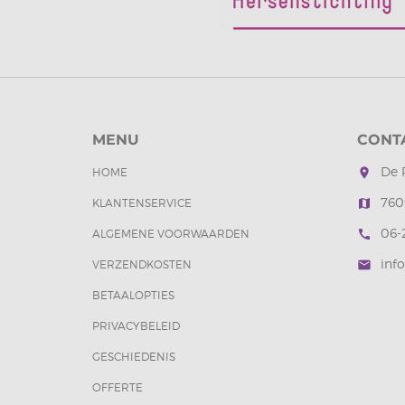
MENU
CONT
De 
HOME
room
760
KLANTENSERVICE
map
06-
ALGEMENE VOORWAARDEN
call
inf
VERZENDKOSTEN
mail
BETAALOPTIES
PRIVACYBELEID
GESCHIEDENIS
OFFERTE